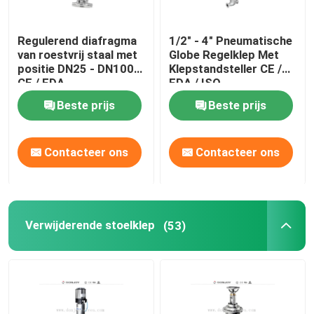
Regulerend diafragma
1/2" - 4" Pneumatische
van roestvrij staal met
Globe Regelklep Met
positie DN25 - DN100
Klepstandsteller CE /
CE / FDA
FDA / ISO
Beste prijs
Beste prijs
Contacteer ons
Contacteer ons
Thuis
Verwijderende stoelklep
(53)
Producten
video's