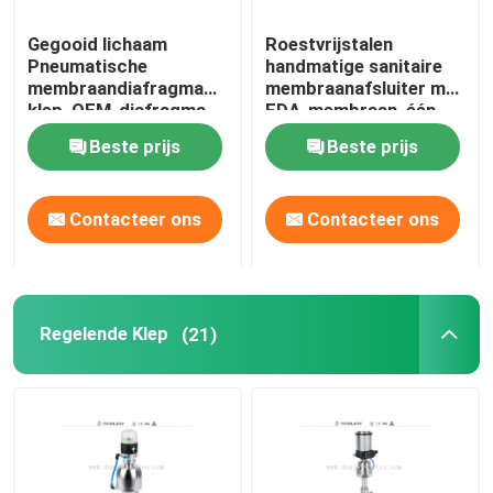
Gegooid lichaam
Roestvrijstalen
Pneumatische
handmatige sanitaire
membraandiafragma
membraanafsluiter met
klep, OEM-diafragma
FDA-membraan, één
klep
jaar garantie
Beste prijs
Beste prijs
Contacteer ons
Contacteer ons
Regelende Klep
(21)