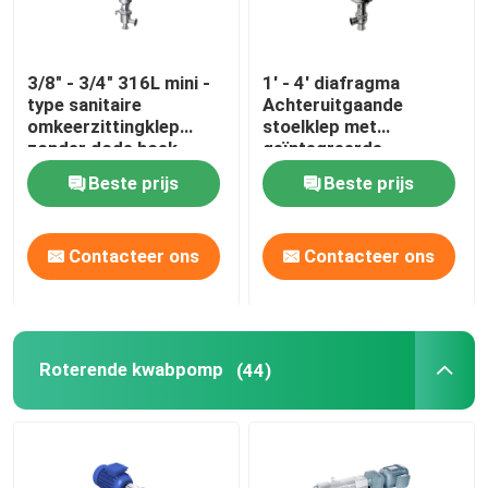
Over ons
3/8" - 3/4" 316L mini -
1′ - 4′ diafragma
type sanitaire
Achteruitgaande
omkeerzittingklep
stoelklep met
Fabriekstocht
zonder dode hoek
geïntegreerde
pneumatische en
Beste prijs
Beste prijs
handmatige bediening
Kwaliteitscontrole
Contacteer ons
Contacteer ons
NEEM CONTACT MET ONS OP
Nieuws
Roterende kwabpomp
(44)
Offerte Aanvragen
Sanitaire Diafragmaklep