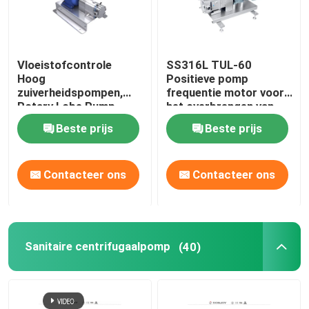
Regelende Klep
Vloeistofcontrole
SS316L TUL-60
Hoog
Positieve pomp
Verwijderende stoelklep
zuiverheidspompen,
frequentie motor voor
Rotary Lobe Pump
het overbrengen van
Honney Commestic
vloeistof van tank naar
Roterende kwabpomp
Beste prijs
Beste prijs
Food Transfer
tank
Sanitaire centrifugaalpomp
Contacteer ons
Contacteer ons
Pomp met dubbele schroef
Sanitaire centrifugaalpomp
(40)
Hoge Zuiverheidspompen
Vleugelkleppen