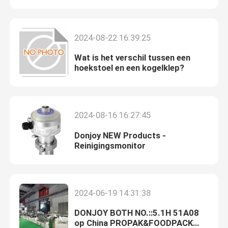
Regelende Klep
2024-08-22 16:39:25
Wat is het verschil tussen een
Verwijderende stoelklep
hoekstoel en een kogelklep?
Roterende kwabpomp
2024-08-16 16:27:45
Sanitaire centrifugaalpomp
Donjoy NEW Products -
Reinigingsmonitor
Pomp met dubbele schroef
Hoge Zuiverheidspompen
2024-06-19 14:31:38
DONJOY BOTH NO.::5.1H 51A08
Vleugelkleppen
op China PROPAK&FOODPACK