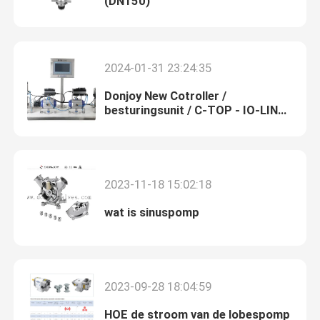
(DN150)
Sproeibollen voor tank
2024-01-31 23:24:35
Glas van roestvrij staal
Donjoy New Cotroller /
besturingsunit / C-TOP - IO-LINK,
Monsternameventiel
positioner / IL-TOP - IO-LINK,
feedbackunit / F-TOP - IO-LINK
Deksel van de tank
2023-11-18 15:02:18
pijpleidingfilter
wat is sinuspomp
Sanitaire installaties van roestvrij staal
2023-09-28 18:04:59
HOE de stroom van de lobespomp