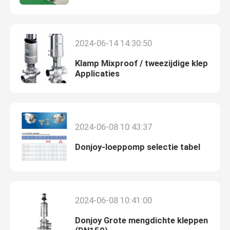
EXHIBITION Tijdens 16-19 juni
de klep van de hoekzetel
2024-06-14 14:30:50
Sanitaire globe-klep
Klamp Mixproof / tweezijdige klep
Applicaties
Sanitaire kogelklep
Intelligente klep positioner
2024-06-08 10:43:37
Donjoy-loeppomp selectie tabel
Hydraulische Terugslagkleppen
De Klep van de tankbodem
2024-06-08 10:41:00
de klep van de drukveiligheid
Donjoy Grote mengdichte kleppen