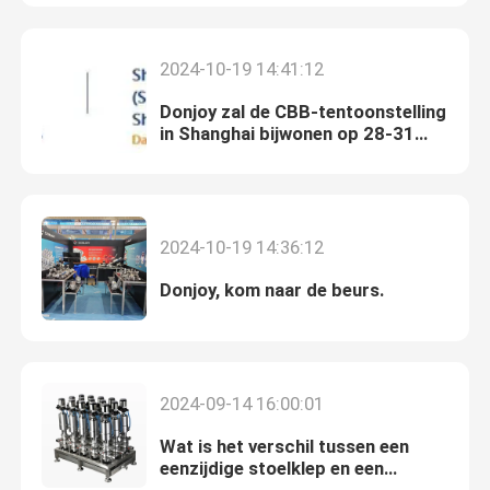
Over ons
2024-10-19 14:41:12
Donjoy zal de CBB-tentoonstelling
Fabriekstocht
in Shanghai bijwonen op 28-31
oktober.
Kwaliteitscontrole
2024-10-19 14:36:12
NEEM CONTACT MET ONS OP
Donjoy, kom naar de beurs.
Nieuws
2024-09-14 16:00:01
Offerte Aanvragen
Wat is het verschil tussen een
eenzijdige stoelklep en een
Sanitaire Diafragmaklep
MixProof-klep?