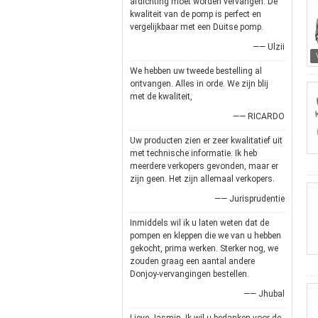
afdichting moet worden vervangen. De
kwaliteit van de pomp is perfect en
vergelijkbaar met een Duitse pomp.
—— Ulzii
We hebben uw tweede bestelling al
ontvangen. Alles in orde. We zijn blij
met de kwaliteit,
—— RICARDO
Uw producten zien er zeer kwalitatief uit
met technische informatie. Ik heb
meerdere verkopers gevonden, maar er
zijn geen. Het zijn allemaal verkopers.
—— Jurisprudentie
Inmiddels wil ik u laten weten dat de
pompen en kleppen die we van u hebben
gekocht, prima werken. Sterker nog, we
zouden graag een aantal andere
Donjoy-vervangingen bestellen.
—— Jhubal