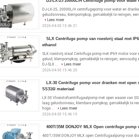
DJ-LX-25 20000L/H Centrifuge pomp voor water 
DJ-LX-25, 20000L/H centrifugepomp voor water en dranken
geluidsniveau, klempompkop, gemakkelijk te reinigen, een
Lees meer
2026-04-30 15:46:21
SLX Centrifuge pomp van roestvrij staal met IP
ethanol
SLX roestvrij staal Centrifuge pomp met IP69 motor voor e
geluid, klempompkop, gemakkelijk te reinigen, eenvoudi
DJ-SLX ...
Lees meer
2026-04-30 15:46:20
LX-30 Centrifuge pomp voor dranken met open 
SS316l materiaal
LX-30 Vloeistofcentrifugaalpomp met open waaier van SS3
laag geluidsniveau, klembare pompkop, gemakkelijk te r
hoge ...
Lees meer
2026-04-30 15:46:19
400T/35M DONJOY MLX Open centrifuge pomp v
400T/35M DONJOY MLX open Centrifugaalpomp voor dran