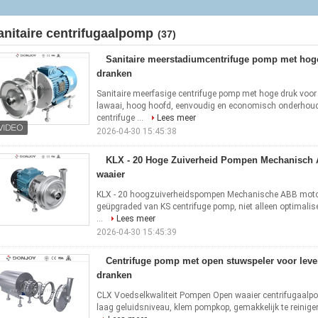
waaier
anitaire centrifugaalpomp
(37)
Sanitaire meerstadiumcentrifuge pomp met hog
dranken
Sanitaire meerfasige centrifuge pomp met hoge druk voor 
lawaai, hoog hoofd, eenvoudig en economisch onderhoud,
centrifuge ...
Lees meer
2026-04-30 15:45:38
KLX - 20 Hoge Zuiverheid Pompen Mechanisch
waaier
KLX - 20 hoogzuiverheidspompen Mechanische ABB motor 
geüpgraded van KS centrifuge pomp, niet alleen optimalis
...
Lees meer
2026-04-30 15:45:39
Centrifuge pomp met open stuwspeler voor lev
dranken
CLX Voedselkwaliteit Pompen Open waaier centrifugaalpo
laag geluidsniveau, klem pompkop, gemakkelijk te reinig