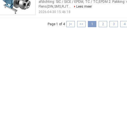
afdichting: SIC / SICE / EPDM, TC / TC,EPDM 2. Pakking: 
Flens(DIN,SMS,RJT...
Lees meer
2026-04-30 15:46:18
Page 1 of 4
|<
<<
1
2
3
4