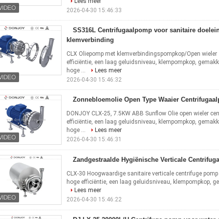
Lees meer
2026-04-30 15:46:33
SS316L Centrifugaalpomp voor sanitaire doelei
klemverbinding
CLX Oliepomp met klemverbindingspompkop/Open wieler 
efficiëntie, een laag geluidsniveau, klempompkop, gemakke
hoge ...
Lees meer
2026-04-30 15:46:32
Zonnebloemolie Open Type Waaier Centrifuga
DONJOY CLX-25, 7.5KW ABB Sunflow Olie open wieler cen
efficiëntie, een laag geluidsniveau, klempompkop, gemakke
hoge ...
Lees meer
2026-04-30 15:46:31
Zandgestraalde Hygiënische Verticale Centrifu
CLX-30 Hoogwaardige sanitaire verticale centrifuge pomp 
hoge efficiëntie, een laag geluidsniveau, klempompkop, gem
Lees meer
2026-04-30 15:46:22