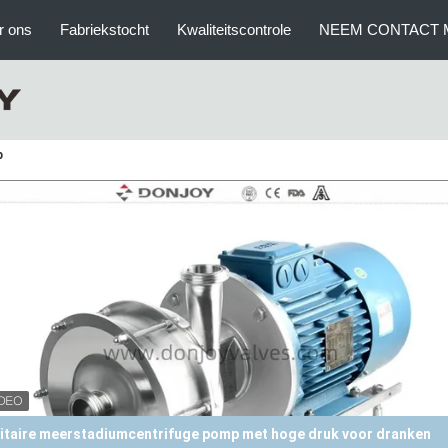
r ons
Fabriekstocht
Kwaliteitscontrole
NEEM CONTACT 
p
X - 20 Hoge Zuiverheid Pompen Mechanisch ABB Motor met open