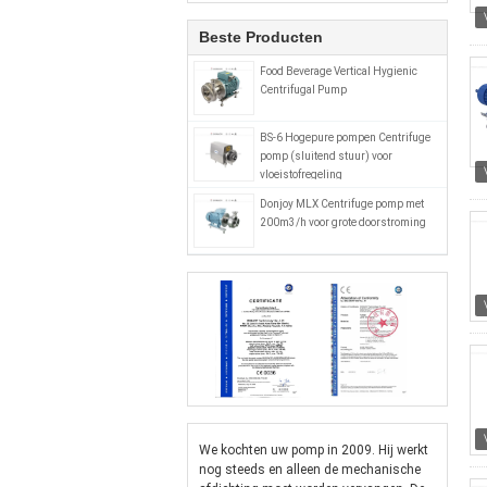
Beste Producten
Food Beverage Vertical Hygienic
Centrifugal Pump
BS-6 Hogepure pompen Centrifuge
pomp (sluitend stuur) voor
vloeistofregeling
Donjoy MLX Centrifuge pomp met
200m3/h voor grote doorstroming
We kochten uw pomp in 2009. Hij werkt
nog steeds en alleen de mechanische