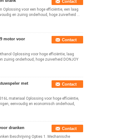
en drank
Contact
 Oplossing voor een hoge efficiëntie, een laag
voudig en zuinig onderhoud, hoge zuiverheid ...
69 motor voor
Contact
thanol Oplossing voor hoge efficiëntie, laag
g en zuinig onderhoud, hoge zuiverheid DONJOY
stuwspeler met
Contact
16L materiaal Oplossing voor hoge efficiëntie,
einigen, eenvoudig en economisch onderhoud,
oor dranken
Contact
ken Beschrijving Opties 1. Mechanische