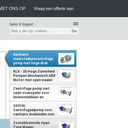
MET ONS OP
Vraag een offerte aan
Sales & Support：
Go
Sanitaire
meerstadiumcentrifuge
pomp met hoge druk
voor dranken
KLX - 20 Hoge Zuiverheid
Pompen Mechanisch ABB
Motor met open waaier
Centrifuge pomp met
open stuwspeler voor
levensmiddelen en
dranken
SS316L
Centrifugaalpomp voor
sanitaire doeleinden met
klemverbinding
Zonnebloemolie Open
Type Waaier