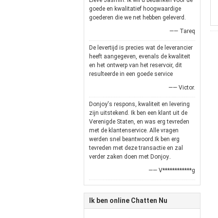
Lieve Jasmin. Ik wil u bedanken voor de
goede en kwalitatief hoogwaardige
goederen die we net hebben geleverd.
—— Tareq
De levertijd is precies wat de leverancier
heeft aangegeven, evenals de kwaliteit
en het ontwerp van het reservoir, dit
resulteerde in een goede service
—— Victor.
Donjoy's respons, kwaliteit en levering
zijn uitstekend. Ik ben een klant uit de
Verenigde Staten, en was erg tevreden
met de klantenservice. Alle vragen
werden snel beantwoord.Ik ben erg
tevreden met deze transactie en zal
verder zaken doen met Donjoy..
—— V************g
Ik ben online Chatten Nu