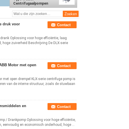
Centrifugaalpompen
7.5KW
e druk voor
Contact
drank Oplossing voor hoge efficiëntie, laag
 hoge zuiverheid Beschrijving De DLX-serie
 ABB Motor met open
Contact
met open drempel KLX-serie centrifuge pomp is
eren van de interne structuur, zoals de stuwbaan
ensmiddelen en
Contact
mp / Drankpomp Oplossing voor hoge efficiëntie,
en, eenvoudig en economisch onderhoud, hoge ...