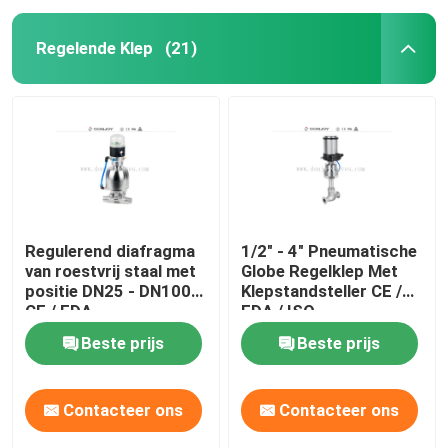
Regelende Klep
(21)
Regulerend diafragma
1/2" - 4" Pneumatische
van roestvrij staal met
Globe Regelklep Met
positie DN25 - DN100
Klepstandsteller CE /
CE / FDA
FDA / ISO
Beste prijs
Beste prijs
Contacteer ons
Contacteer ons