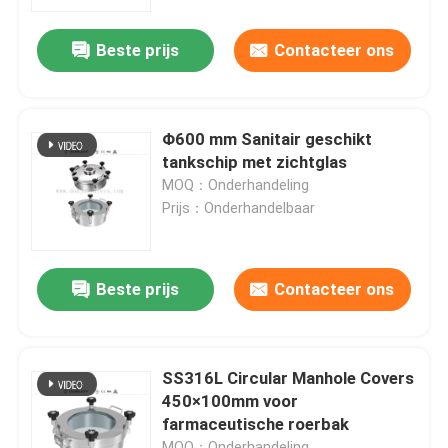
Beste prijs
Contacteer ons
Over ons
Fabriekstocht
Φ600 mm Sanitair geschikt
tankschip met zichtglas
Kwaliteitscontrole
MOQ：Onderhandeling
Prijs：Onderhandelbaar
NEEM CONTACT MET ONS OP
Beste prijs
Contacteer ons
Nieuws
Offerte Aanvragen
SS316L Circular Manhole Covers
450×100mm voor
farmaceutische roerbak
Sanitaire Diafragmaklep
MOQ：Onderhandeling