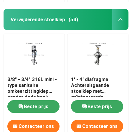
Verwijderende stoelklep
(53)
3/8" - 3/4" 316L mini -
1′ - 4′ diafragma
type sanitaire
Achteruitgaande
omkeerzittingklep
stoelklep met
zonder dode hoek
geïntegreerde
pneumatische en
Beste prijs
Beste prijs
handmatige bediening
Contacteer ons
Contacteer ons