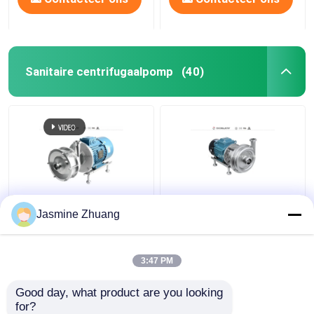
Sanitaire centrifugaalpomp
(40)
Sanitaire
KLX - 20 Hoge
Jasmine Zhuang
meerstadiumcentrifuge
Zuiverheid Pompen
pomp met hoge druk
Mechanisch ABB Motor
voor dranken
met open waaier
3:47 PM
Beste prijs
Beste prijs
Good day, what product are you looking 
for?