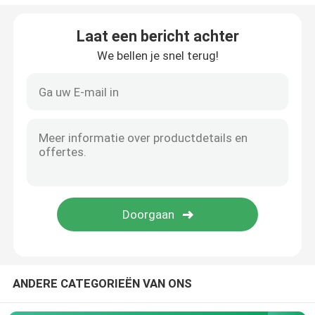
de klep van de hoekzetel
Laat een bericht achter
We bellen je snel terug!
Sanitaire globe-klep
Sanitaire kogelklep
Intelligente klep positioner
Hydraulische Terugslagkleppen
De Klep van de tankbodem
ANDERE CATEGORIEËN VAN ONS
de klep van de drukveiligheid