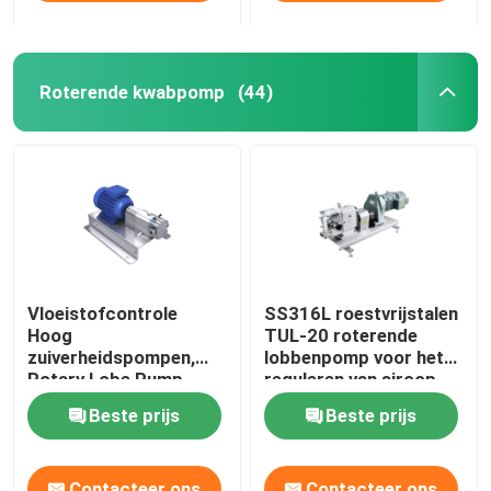
Roterende kwabpomp
(44)
Vloeistofcontrole
SS316L roestvrijstalen
Hoog
TUL-20 roterende
zuiverheidspompen,
lobbenpomp voor het
Rotary Lobe Pump
reguleren van siroop,
Honney Commestic
snoep, chocolade en
Beste prijs
Beste prijs
Food Transfer
farmaceutische
producten
Contacteer ons
Contacteer ons