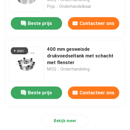
Prijs：Onderhandelbaar
Regelende Klep
Beste prijs
Contacteer ons
Verwijderende stoelklep
400 mm gesweisde
Roterende kwabpomp
drukvoedseltank met schacht
met flenster
MOQ：Onderhandeling
Sanitaire centrifugaalpomp
Pomp met dubbele schroef
Beste prijs
Contacteer ons
Hoge Zuiverheidspompen
Bekijk meer
Vleugelkleppen