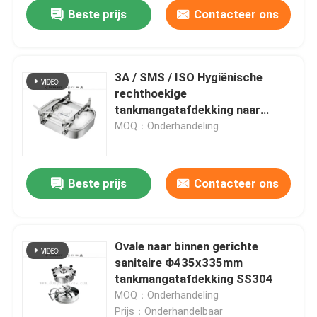
Beste prijs
Contacteer ons
3A / SMS / ISO Hygiënische
rechthoekige
tankmangatafdekking naar
buiten openend
MOQ：Onderhandeling
Beste prijs
Contacteer ons
Thuis
Ovale naar binnen gerichte
sanitaire Φ435x335mm
Producten
tankmangatafdekking SS304
MOQ：Onderhandeling
video's
Prijs：Onderhandelbaar