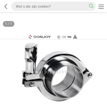
1
/
1