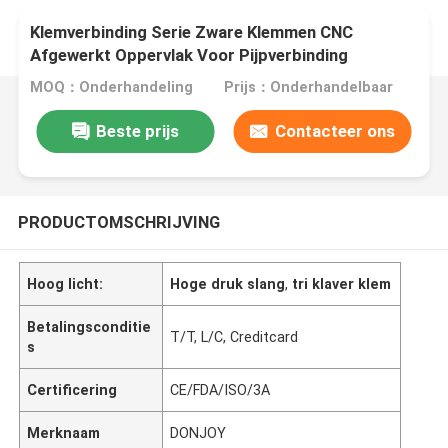
Klemverbinding Serie Zware Klemmen CNC
Afgewerkt Oppervlak Voor Pijpverbinding
MOQ：Onderhandeling
Prijs：Onderhandelbaar
Beste prijs
Contacteer ons
PRODUCTOMSCHRIJVING
Hoog licht:
Hoge druk slang
,
tri klaver klem
Betalingsconditie
T/T, L/C, Creditcard
s
Certificering
CE/FDA/ISO/3A
Merknaam
DONJOY