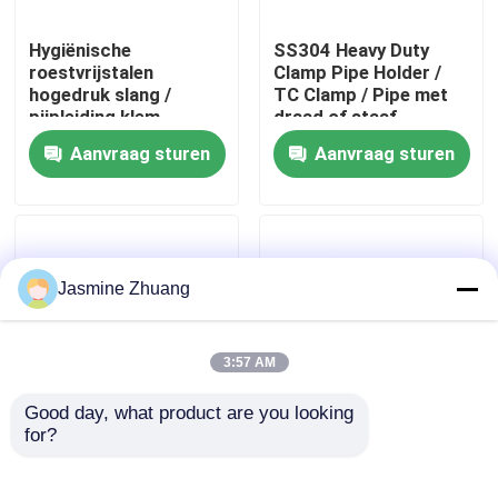
Hygiënische
SS304 Heavy Duty
Over ons
roestvrijstalen
Clamp Pipe Holder /
hogedruk slang /
TC Clamp / Pipe met
pijpleiding klem
draad of staaf
Fabriekstocht
13MHP SS304/ Single
Aanvraag sturen
Aanvraag sturen
pin klem
Kwaliteitscontrole
NEEM CONTACT MET ONS OP
Jasmine Zhuang
Nieuws
3:57 AM
Good day, what product are you looking 
Offerte Aanvragen
for?
Roestvrijstalen
Sanitaire SUS 304
sanitaire fittingen,
316L Roestvrijstalen
Pijphanger, Blauw
Sanitaire Fittings
Sanitaire Diafragmaklep