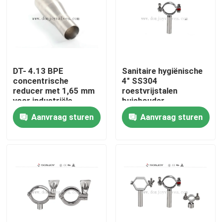
DT- 4.13 BPE
Sanitaire hygiënische
concentrische
4" SS304
reducer met 1,65 mm
roestvrijstalen
voor industriële
buishouder
geneeskunde
Aanvraag sturen
Aanvraag sturen
Thuis
Producten
video's