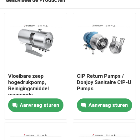
Vloeibare zeep
CIP Return Pumps /
hogedrukpomp,
Donjoy Sanitaire CIP-U
Reinigingsmiddel
Pumps
mengende
Thuis
roestvrijstalen multil
Aanvraag sturen
Aanvraag sturen
homogene pompen
Producten
video's