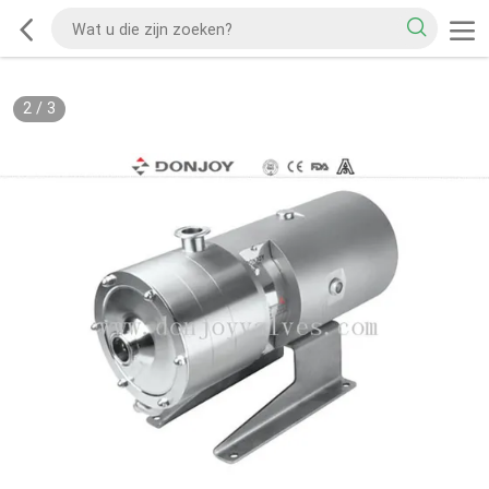
2
/
3