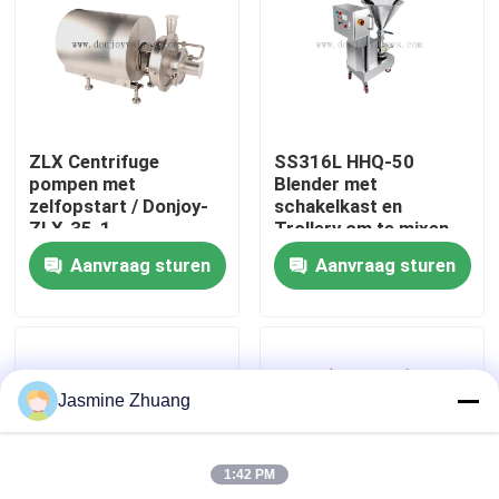
Over ons
Fabriekstocht
ZLX Centrifuge
SS316L HHQ-50
pompen met
Blender met
Kwaliteitscontrole
zelfopstart / Donjoy-
schakelkast en
ZLX-35-1
Trollery om te mixen
Aanvraag sturen
Aanvraag sturen
NEEM CONTACT MET ONS OP
Nieuws
Jasmine Zhuang
Offerte Aanvragen
1:42 PM
Sanitaire Diafragmaklep