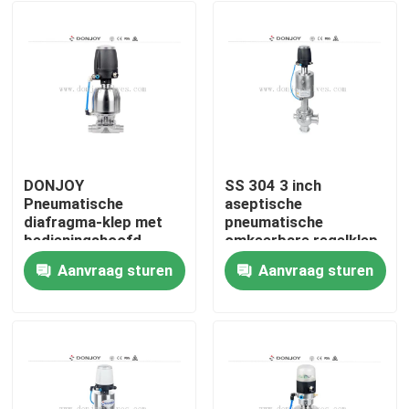
DONJOY
SS 304 3 inch
Pneumatische
aseptische
diafragma-klep met
pneumatische
bedieningshoofd
omkeerbare regelklep
met enkele zitting
Aanvraag sturen
Aanvraag sturen
EPDM-pakking
Thuis
Producten
video's