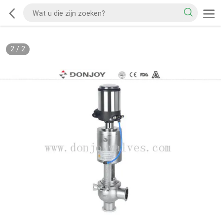
2
/
2