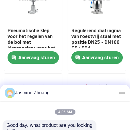
Over ons
Pneumatische klep
Regulerend diafragma
Fabriekstocht
voor het regelen van
van roestvrij staal met
de bol met
positie DN25 - DN100
klepregelaar voor het
CE / FDA
Kwaliteitscontrole
regelen
Aanvraag sturen
Aanvraag sturen
NEEM CONTACT MET ONS OP
Nieuws
Jasmine Zhuang
Offerte Aanvragen
4:06 AM
Good day, what product are you looking 
Sanitaire Diafragmaklep