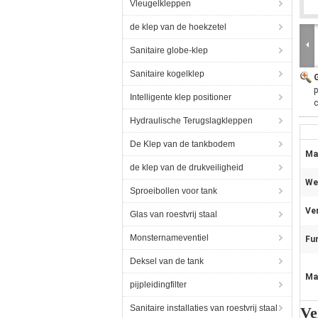
Vleugelkleppen
de klep van de hoekzetel
Sanitaire globe-klep
Sanitaire kogelklep
p
Intelligente klep positioner
c
Hydraulische Terugslagkleppen
De Klep van de tankbodem
Mat
de klep van de drukveiligheid
We
Sproeibollen voor tank
Ver
Glas van roestvrij staal
Monsternameventiel
Fun
Deksel van de tank
Ma
pijpleidingfilter
Sanitaire installaties van roestvrij staal
Ve