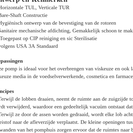
Horizontale TUL, Verticale TUR
Bare-Shaft Constructie
Hygiënisch ontwerp van de bevestiging van de rotoren
Sanitaire mechanische afdichting, Gemakkelijk schoon te ma
Toegepast op CIP reiniging en sic Sterilisatie
volgens USA 3A Standaard
epassingen
e pomp is ideaal voor het overbrengen van viskeuze en ook l
keuze media in de voedselverwerkende, cosmetica en farmaceu
ncipes
Terwijl de lobben draaien, neemt de ruimte aan de zuigzijde 
dt verwijderd, waardoor een gedeeltelijk vacuüm ontstaat dat
Terwijl ze door de assen worden gedraaid, wordt elke lob ach
eistof naar de afleverzijde verplaatst. De kleine openingen tu
wanden van het pomphuis zorgen ervoor dat de ruimtes naar 