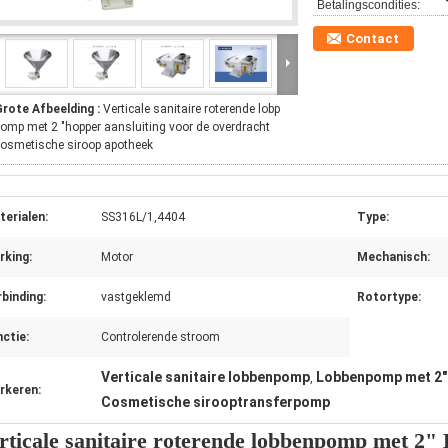
Betalingscondities:
Contact
Grote Afbeelding :
Verticale sanitaire roterende lobp
omp met 2 "hopper aansluiting voor de overdracht
osmetische siroop apotheek
erialen:
SS316L/1,4404
Type:
rking:
Motor
Mechanisch:
binding:
vastgeklemd
Rotortype:
ctie:
Controlerende stroom
Verticale sanitaire lobbenpomp
Lobbenpomp met 2" 
,
rkeren:
Cosmetische sirooptransferpomp
rticale sanitaire roterende lobbenpomp met 2" 