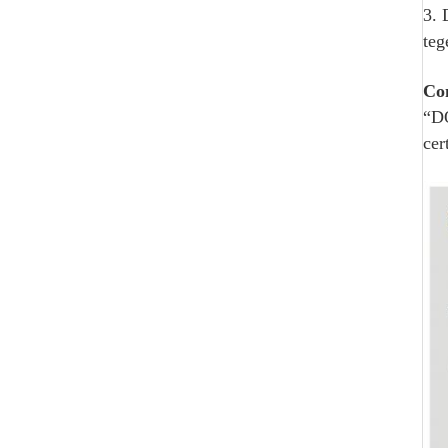
3. 
teg
Co
“DO
cer