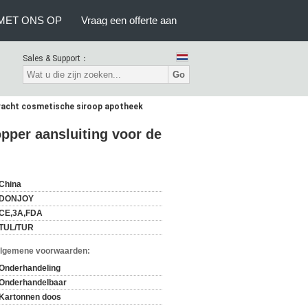
MET ONS OP
Vraag een offerte aan
Sales & Support：
Go
rdracht cosmetische siroop apotheek
opper aansluiting voor de
China
DONJOY
CE,3A,FDA
TUL/TUR
Algemene voorwaarden:
Onderhandeling
Onderhandelbaar
Kartonnen doos