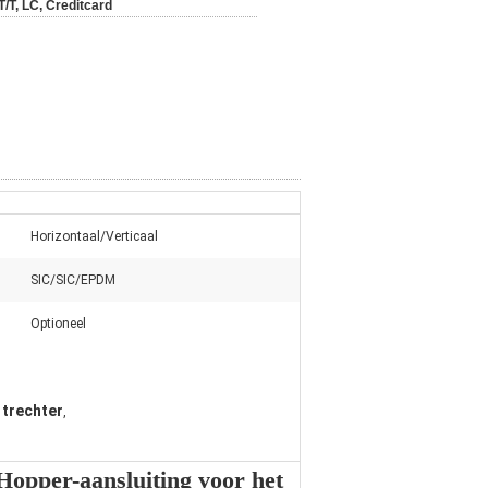
T/T, LC, Creditcard
Horizontaal/Verticaal
SIC/SIC/EPDM
Optioneel
trechter
,
Hopper-aansluiting voor het