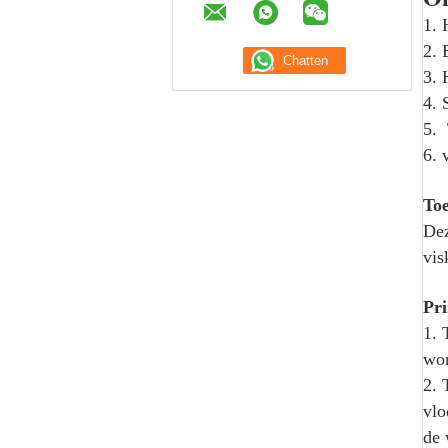
1. 
2. 
3. 
4. 
5. 
6. 
To
Dez
vis
Pri
1. 
wor
2. 
vlo
de 