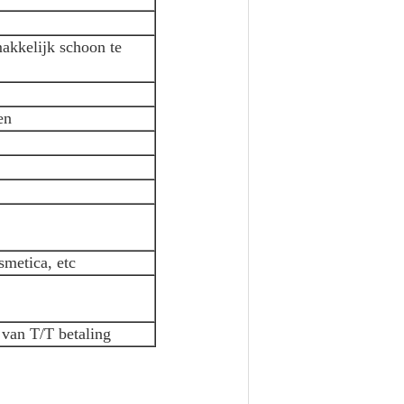
akkelijk schoon te
en
smetica, etc
 van T/T betaling