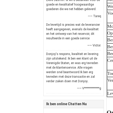
Lieve Jasmin. Ik wil u bedanken voor de
goede en kwalitatief hoogwaardige
We
goederen die we net hebben geleverd.
Vo
—— Tareq
De levertijd is precies wat de leverancier
Mo
heeft aangegeven, evenals de kwaliteit
Op
en het ontwerp van het reservoir, dit
resulteerde in een goede service
Bes
—— Victor.
Bes
Be
Donjoy's respons, kwaliteit en levering
zijn uitstekend. Ik ben een klant uit de
Cer
Verenigde Staten, en was erg tevreden
met de klantenservice. Alle vragen
werden snel beantwoord.Ik ben erg
To
tevreden met deze transactie en zal
Ver
verder zaken doen met Donjoy..
—— V************g
Lev
Ik ben online Chatten Nu
O