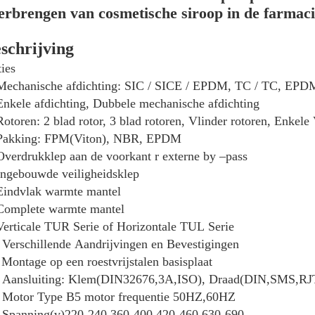
erbrengen van cosmetische siroop in de farmac
schrijving
ies
Mechanische afdichting: SIC / SICE / EPDM, TC / TC, EPD
Enkele afdichting, Dubbele mechanische afdichting
Rotoren: 2 blad rotor, 3 blad rotoren, Vlinder rotoren, Enkele
 Pakking: FPM(Viton), NBR, EPDM
Overdrukklep aan de voorkant r externe by –pass
Ingebouwde veiligheidsklep
Eindvlak warmte mantel
Complete warmte mantel
Verticale TUR Serie of Horizontale TUL Serie
 Verschillende Aandrijvingen en Bevestigingen
 Montage op een roestvrijstalen basisplaat
 Aansluiting: Klem(DIN32676,3A,ISO), Draad(DIN,SMS,RJT
 Motor Type B5 motor frequentie 50HZ,60HZ
 Spanning(v)220-240,360-400,420-460,630-690