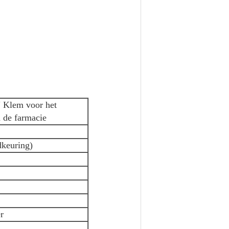
 Klem voor het
 de farmacie
dkeuring)
r