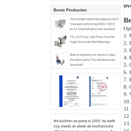
ov
Beste Producten
Be
Horizontale roterende lobpomp met 2
"clamped verbinding 380V / 50HZ
Opt
en 3A Gecertificeerd voor sanitaire
toepassingen
1. 
TUL-20 Purity Lobe Pomp Transfer
2. 
Hoge Viscositeit Met Motorkap
3. 
Rotaire lobpomp van roestvrij staal
4.
Positieve pomp Transferpomp voor
5. 
brandstof
6. 
7. 
8. 
9. 
10.
11.
12.
We kochten uw pomp in 2009. Hij werkt
13.
nog steeds en alleen de mechanische
14.