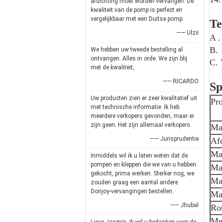
afdichting moet worden vervangen. De
kwaliteit van de pomp is perfect en
vergelijkbaar met een Duitse pomp.
Te
—— Ulzii
A .
B. 
We hebben uw tweede bestelling al
ontvangen. Alles in orde. We zijn blij
C. 
met de kwaliteit,
—— RICARDO
Sp
Uw producten zien er zeer kwalitatief uit
Pr
met technische informatie. Ik heb
meerdere verkopers gevonden, maar er
zijn geen. Het zijn allemaal verkopers.
Mat
—— Jurisprudentie
Afd
Ma
Inmiddels wil ik u laten weten dat de
pompen en kleppen die we van u hebben
Ma
gekocht, prima werken. Sterker nog, we
Ma
zouden graag een aantal andere
Donjoy-vervangingen bestellen.
Max
—— Jhubal
Ro
Me