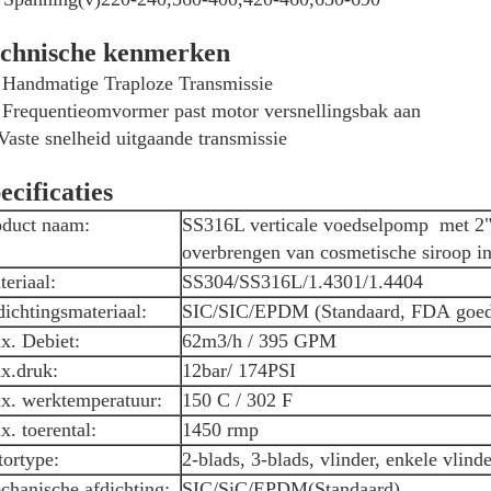
chnische kenmerken
 Handmatige Traploze Transmissie
Frequentieomvormer past motor versnellingsbak aan
Vaste snelheid uitgaande transmissie
ecificaties
oduct naam:
SS316L verticale voedselpomp met 2"
overbrengen van cosmetische siroop in
eriaal:
SS304/SS316L/1.4301/1.4404
ichtingsmateriaal:
SIC/SIC/EPDM (Standaard, FDA goe
x. Debiet:
62m3/h / 395 GPM
x.druk:
12bar/ 174PSI
x. werktemperatuur:
150 C / 302 F
. toerental:
1450 rmp
tortype:
2-blads, 3-blads, vlinder, enkele vlinde
chanische afdichting:
SIC/SiC/EPDM(Standaard)