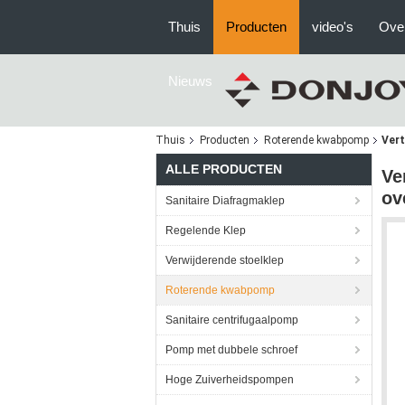
Thuis
Producten
video's
Ove
Nieuws
Thuis
Producten
Roterende kwabpomp
Vert
ALLE PRODUCTEN
Ve
ov
Sanitaire Diafragmaklep
Regelende Klep
Verwijderende stoelklep
Roterende kwabpomp
Sanitaire centrifugaalpomp
Pomp met dubbele schroef
Hoge Zuiverheidspompen