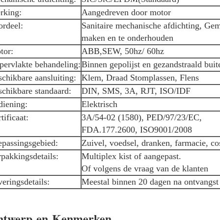
rking:
Aangedreven door motor
ordeel:
Sanitaire mechanische afdichting, Gem
maken en te onderhouden
tor:
ABB,SEW, 50hz/ 60hz
pervlakte behandeling:
Binnen gepolijst en gezandstraald buit
chikbare aansluiting:
Klem, Draad Stomplassen, Flens
chikbare standaard:
DIN, SMS, 3A, RJT, ISO/IDF
diening:
Elektrisch
tificaat:
3A/54-02 (1580), PED/97/23/EC,
FDA.177.2600, ISO9001/2008
epassingsgebied:
Zuivel, voedsel, dranken, farmacie, co
pakkingsdetails:
Multiplex kist of aangepast.
Of volgens de vraag van de klanten
eringsdetails:
Meestal binnen 20 dagen na ontvangst
ntwerp en Kenmerken