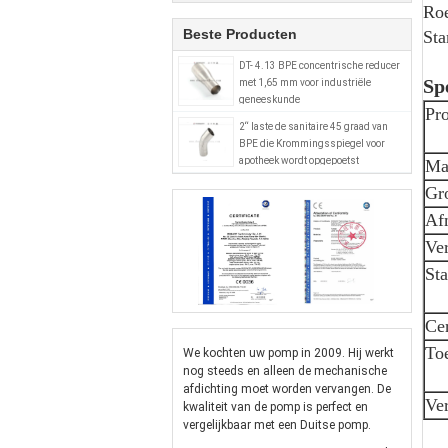
Roe
Beste Producten
St
DT- 4.13 BPE concentrische reducer
Spe
met 1,65 mm voor industriële
geneeskunde
Pr
2“ laste de sanitaire 45 graad van
BPE die Krommingsspiegel voor
apotheek wordt opgepoetst
Mat
Gro
Af
Ve
St
Cer
To
We kochten uw pomp in 2009. Hij werkt
nog steeds en alleen de mechanische
afdichting moet worden vervangen. De
Ve
kwaliteit van de pomp is perfect en
vergelijkbaar met een Duitse pomp.