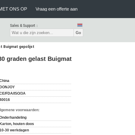
MET ONS OP
Vraag een offerte aan
Sales & Support：
Go
ast Buigmat gepolijst
s 180 graden gelast Buigmat
China
DONJOY
CE/FDA/ISO/3A
40016
Algemene voorwaarden:
Onderhandeling
Karton, houten doos
10-30 werkdagen