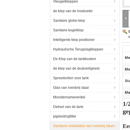
Vleugelkleppen
de klep van de hoekzetel
Sanitaire globe-klep
Sanitaire kogelklep
i
Intelligente klep positioner
Hydraulische Terugslagkleppen
Me
De Klep van de tankbodem
de klep van de drukveiligheid
Mo
Sproeibollen voor tank
St
Glas van roestvrij staal
Ma
Monsternameventiel
1/
Deksel van de tank
ge
pijpleidingfilter
Een
Sanitaire installaties van roestvrij staal