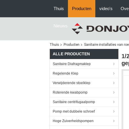
Thuis
Producten
video's
Ove
Nieuws
Thuis
Producten
Sanitaire installaties van roe
ALLE PRODUCTEN
1/
ge
Sanitaire Diafragmaklep
Regelende Klep
Verwijderende stoelklep
Roterende kwabpomp
Sanitaire centrifugaalpomp
Pomp met dubbele schroef
Hoge Zuiverheidspompen