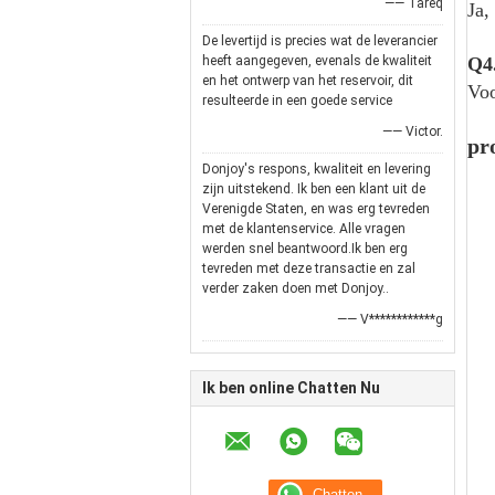
—— Tareq
Ja,
De levertijd is precies wat de leverancier
heeft aangegeven, evenals de kwaliteit
Q4.
en het ontwerp van het reservoir, dit
Voo
resulteerde in een goede service
—— Victor.
pr
Donjoy's respons, kwaliteit en levering
zijn uitstekend. Ik ben een klant uit de
Verenigde Staten, en was erg tevreden
met de klantenservice. Alle vragen
werden snel beantwoord.Ik ben erg
tevreden met deze transactie en zal
verder zaken doen met Donjoy..
—— V************g
Ik ben online Chatten Nu