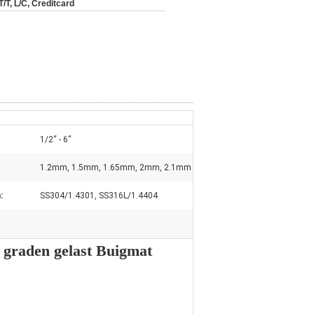
T/T, L/C, Creditcard
1/2“ - 6“
1.2mm, 1.5mm, 1.65mm, 2mm, 2.1mm
:
SS304/1.4301, SS316L/1.4404
180 graden gelast Buigmat