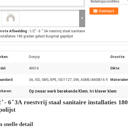
Betalingscondities:
Contact
Grote Afbeelding :
1/2" - 6 ′′ 3A roestvrij staal sanitaire
nstallaties 180 graden gelast Buigmat gepolijst
rken:
Donjoy
Grootte:
del:
40016
Dikte:
aandard:
3A, ISO, SMS, BPE, ISO1127, DIN, ASME/ANSIB16.9
Materialen
Op zwaar werk berekende Klem
tri klaver klem
rkeren:
,
2 ̊ - 6 ̊ 3A roestvrij staal sanitaire installaties 
polijst
 snelle detail