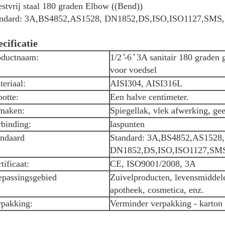
stvrij staal 180 graden Elbow ((Bend))
andard: 3A,BS4852,AS1528, DN1852,DS,ISO,ISO1127,SMS
cificatie
oductnaam:
1/2 ̊-6 ̊ 3A sanitair 180 graden
voor voedsel
eriaal:
AISI304, AISI316L
otte:
Een halve centimeter.
maken:
Spiegellak, vlek afwerking, gee
rbinding:
laspunten
andaard
Standard: 3A,BS4852,AS1528,
DN1852,DS,ISO,ISO1127,SM
tificaat:
CE, ISO9001/2008, 3A
epassingsgebied
Zuivelproducten, levensmiddele
apotheek, cosmetica, enz.
rpakking:
Verminder verpakking - karton -