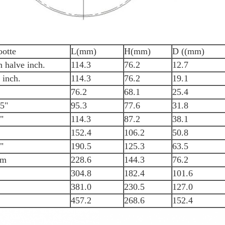
ootte
L(mm)
H(mm)
D ((mm)
 halve inch.
114.3
76.2
12.7
 inch.
114.3
76.2
19.1
76.2
68.1
25.4
25"
95.3
77.6
31.8
"
114.3
87.2
38.1
152.4
106.2
50.8
"
190.5
125.3
63.5
cm
228.6
144.3
76.2
304.8
182.4
101.6
381.0
230.5
127.0
457.2
268.6
152.4