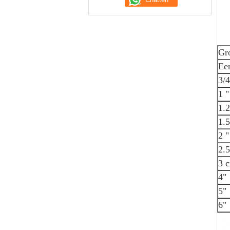
Gr
Een
3/4
1 "
1.
1.5
2 "
2.5
3 
4"
5"
6"