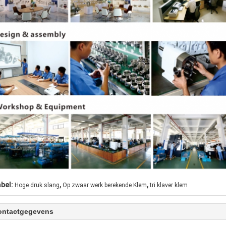
,
,
abel:
Hoge druk slang
Op zwaar werk berekende Klem
tri klaver klem
ontactgegevens