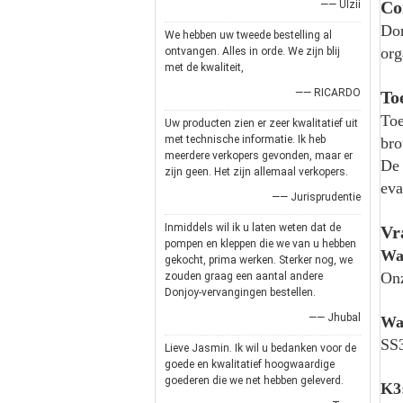
Co
—— Ulzii
Don
We hebben uw tweede bestelling al
org
ontvangen. Alles in orde. We zijn blij
met de kwaliteit,
—— RICARDO
To
Toe
Uw producten zien er zeer kwalitatief uit
met technische informatie. Ik heb
bro
meerdere verkopers gevonden, maar er
De 
zijn geen. Het zijn allemaal verkopers.
eva
—— Jurisprudentie
Inmiddels wil ik u laten weten dat de
Vr
pompen en kleppen die we van u hebben
Waa
gekocht, prima werken. Sterker nog, we
Onz
zouden graag een aantal andere
Donjoy-vervangingen bestellen.
—— Jhubal
Wat
SS
Lieve Jasmin. Ik wil u bedanken voor de
goede en kwalitatief hoogwaardige
goederen die we net hebben geleverd.
K3: