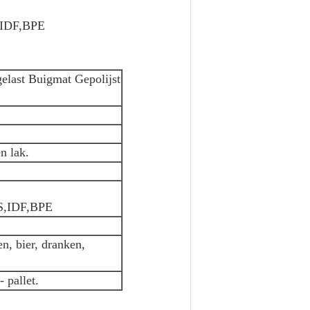
,IDF,BPE
 gelast Buigmat Gepolijst
n lak.
S,IDF,BPE
n, bier, dranken,
 pallet.