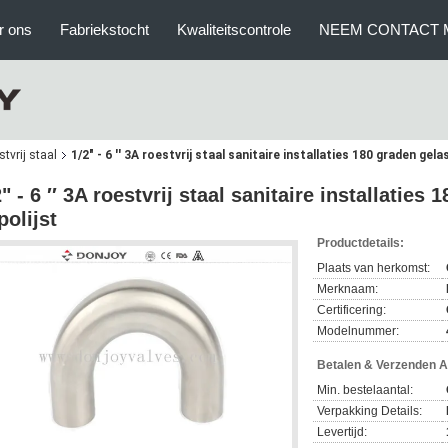
r ons
Fabriekstocht
Kwaliteitscontrole
NEEM CONTACT 
stvrij staal
1/2" - 6 ′′ 3A roestvrij staal sanitaire installaties 180 graden gel
2" - 6 ′′ 3A roestvrij staal sanitaire installatie
polijst
Productdetails:
Plaats van herkomst:
Merknaam:
Certificering:
Modelnummer:
Betalen & Verzenden 
Min. bestelaantal:
Verpakking Details:
Levertijd: