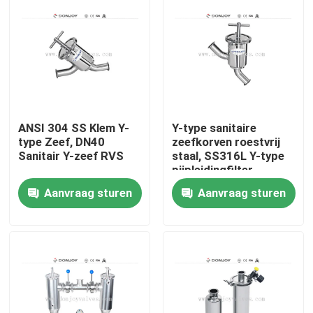
ANSI 304 SS Klem Y-
Y-type sanitaire
type Zeef, DN40
zeefkorven roestvrij
Sanitair Y-zeef RVS
staal, SS316L Y-type
pijpleidingfilter
Aanvraag sturen
Aanvraag sturen
Thuis
Producten
video's