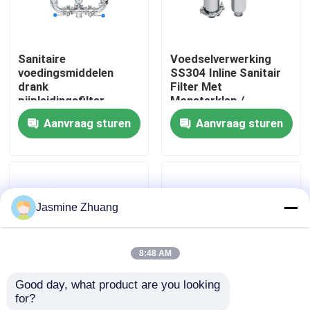
Over ons
Sanitaire
Voedselverwerking
voedingsmiddelen
SS304 Inline Sanitair
Fabriekstocht
drank
Filter Met
pijpleidingsfilter,
Monsterklep /
SS304 duplex
Afvoerklep
Aanvraag sturen
Aanvraag sturen
Kwaliteitscontrole
waterfilter
NEEM CONTACT MET ONS OP
Jasmine Zhuang
Nieuws
8:48 AM
Offerte Aanvragen
Good day, what product are you looking 
for?
40 inch hygiënische
1’’-4’’ SS316 &304
Sanitaire Diafragmaklep