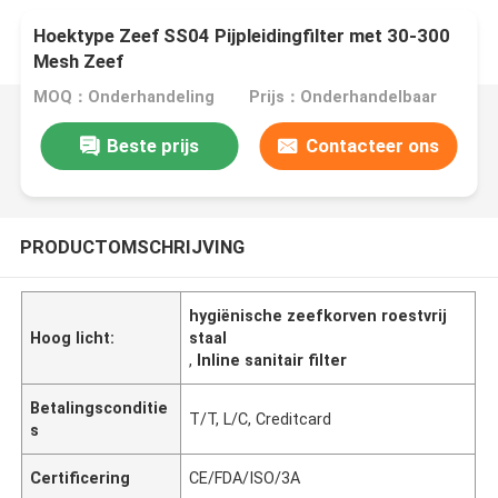
Hoektype Zeef SS04 Pijpleidingfilter met 30-300
Mesh Zeef
MOQ：Onderhandeling
Prijs：Onderhandelbaar
Beste prijs
Contacteer ons
PRODUCTOMSCHRIJVING
hygiënische zeefkorven roestvrij
Hoog licht:
staal
,
Inline sanitair filter
Betalingsconditie
T/T, L/C, Creditcard
s
Certificering
CE/FDA/ISO/3A