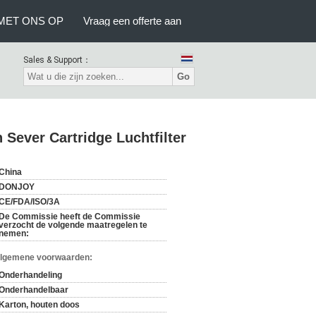
MET ONS OP
Vraag een offerte aan
Sales & Support：
Go
n Sever Cartridge Luchtfilter
China
DONJOY
CE/FDA/ISO/3A
De Commissie heeft de Commissie
verzocht de volgende maatregelen te
nemen:
Algemene voorwaarden:
Onderhandeling
Onderhandelbaar
Karton, houten doos