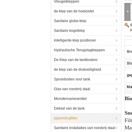
Vleugelkleppen
de klep van de hoekzetel
Sanitaire globe-klep
R
Sanitaire kogelklep
Intelligente klep positioner
Hydraulische Terugslagkleppen
Gr
De Klep van de tankbodem
St
de klep van de drukveiligheid
gep
Sproeibollen voor tank
Ma
Glas van roestvrij staal
Bio
Monsternameventiel
Deksel van de tank
Sne
pijpleidingfilter
Fil
Maa
Sanitaire installaties van roestvrij staal