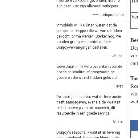
To
meerdere verkopers gevonden, maar er
zijn geen. Het zijn allemaal verkopers.
—— Jurisprudentie
Ver
Inmiddels wil ik u laten weten dat de
pompen en kleppen die we van u hebben
gekocht, prima werken. Sterker nog, we
Bes
zouden graag een aantal andere
Dez
Donjoy-vervangingen bestellen.
ver
—— Jhubal
car
Lieve Jasmin. Ik wil u bedanken voor de
goede en kwalitatief hoogwaardige
Toe
goederen die we net hebben geleverd.
Roe
—— Tareq
vlo
De levertijd is precies wat de leverancier
wat
heeft aangegeven, evenals de kwaliteit
en het ontwerp van het reservoir, dit
resulteerde in een goede service
—— Victor.
Donjoy's respons, kwaliteit en levering