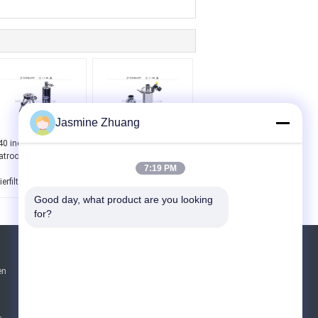
Jasmine Zhuang
40 inch hygiënische
Voedselverwerking
atroonfilterbehuizing
SS304 Inline Sanitair
7:19 PM
voor
Filter Met Monsterklep /
ierfiltratieapparatuur
Afvoerklep
Good day, what product are you looking 
for?
Vraag een offerte aan
en
Verzend