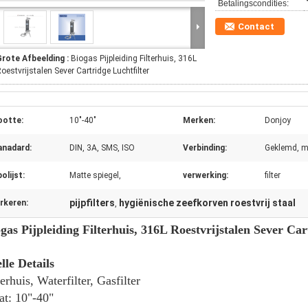
Betalingscondities:
Contact
Grote Afbeelding :
Biogas Pijpleiding Filterhuis, 316L
oestvrijstalen Sever Cartridge Luchtfilter
ootte:
10"-40"
Merken:
Donjoy
anadard:
DIN, 3A, SMS, ISO
Verbinding:
Geklemd, me
olijst:
Matte spiegel,
verwerking:
filter
pijpfilters
hygiënische zeefkorven roestvrij staal
rkeren:
,
gas Pijpleiding Filterhuis, 316L Roestvrijstalen Sever Car
lle Details
terhuis, Waterfilter, Gasfilter
t: 10"-40"