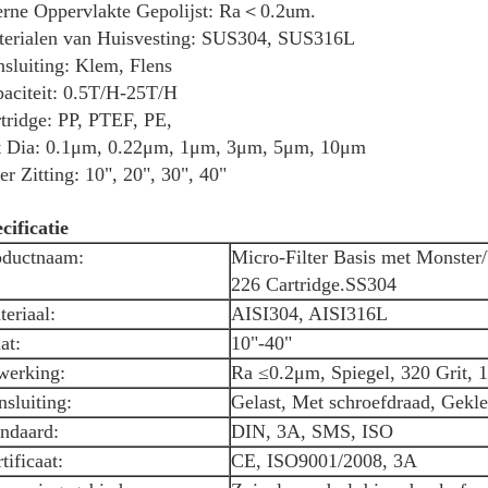
erne Oppervlakte Gepolijst: Ra＜0.2um.
erialen van Huisvesting: SUS304, SUS316L
sluiting: Klem, Flens
aciteit: 0.5T/H-25T/H
tridge: PP, PTEF, PE,
t Dia: 0.1μm, 0.22μm, 1μm, 3μm, 5μm, 10μm
ter Zitting: 10", 20", 30", 40"
cificatie
oductnaam:
Micro-Filter Basis met Monster/V
226 Cartridge.SS304
eriaal:
AISI304, AISI316L
at:
10"-40"
werking:
Ra ≤0.2μm, Spiegel, 320 Grit, 1
sluiting:
Gelast, Met schroefdraad, Gekl
andaard:
DIN, 3A, SMS, ISO
tificaat:
CE, ISO9001/2008, 3A