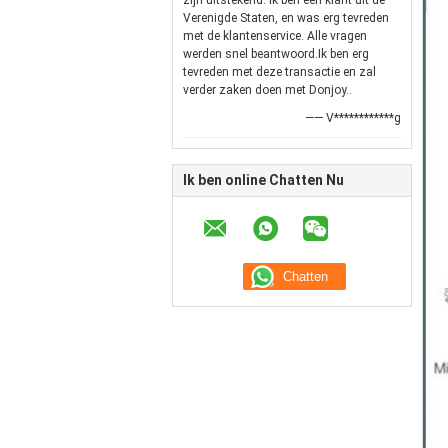
zijn uitstekend. Ik ben een klant uit de
Verenigde Staten, en was erg tevreden
met de klantenservice. Alle vragen
werden snel beantwoord.Ik ben erg
tevreden met deze transactie en zal
verder zaken doen met Donjoy..
—— V************g
Ik ben online Chatten Nu