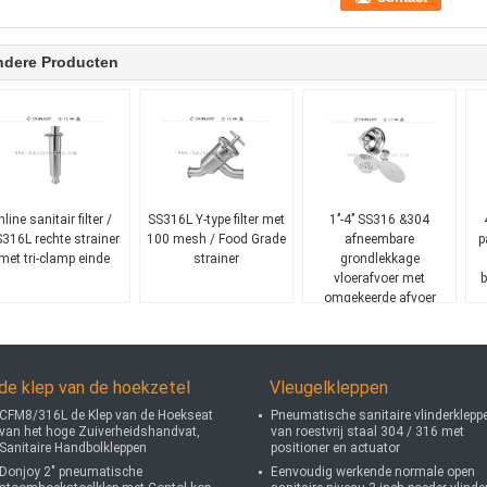
ndere Producten
nline sanitair filter /
SS316L Y-type filter met
1’’-4’’ SS316 &304
316L rechte strainer
100 mesh / Food Grade
afneembare
p
met tri-clamp einde
strainer
grondlekkage
vloerafvoer met
b
omgekeerde afvoer
de klep van de hoekzetel
Vleugelkleppen
CFM8/316L de Klep van de Hoekseat
Pneumatische sanitaire vlinderklepp
van het hoge Zuiverheidshandvat,
van roestvrij staal 304 / 316 met
Sanitaire Handbolkleppen
positioner en actuator
Donjoy 2" pneumatische
Eenvoudig werkende normale open