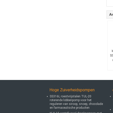
A
I
SS
Hoge Zuiverheidspompen
SS316L roestvrijstalen TUL-20
roterende lobbenpomp voor het
reguleren van siroop, snoep, chocolade
en farmaceutische producten