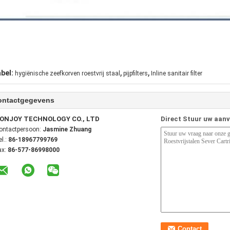
,
,
abel:
hygiënische zeefkorven roestvrij staal
pijpfilters
Inline sanitair filter
ontactgegevens
ONJOY TECHNOLOGY CO., LTD
Direct Stuur uw aan
ontactpersoon:
Jasmine Zhuang
el.:
86-18967799769
ax:
86-577-86998000