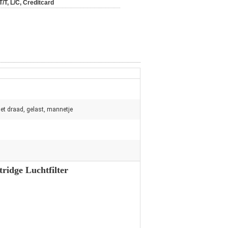
T/T, L/C, Creditcard
t draad, gelast, mannetje
tridge Luchtfilter