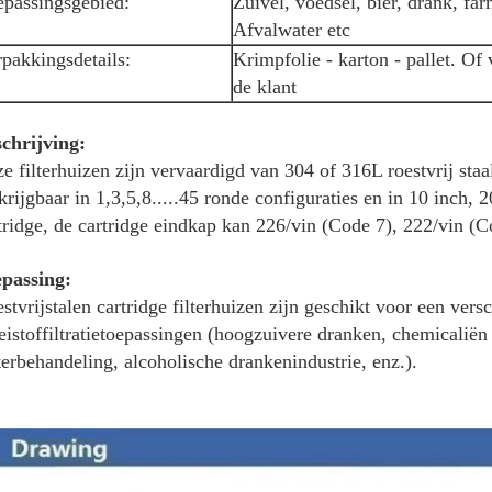
epassingsgebied:
Zuivel, voedsel, bier, drank, fa
Afvalwater etc
pakkingsdetails:
Krimpfolie - karton - pallet. Of
de klant
chrijving:
e filterhuizen zijn vervaardigd van 304 of 316L roestvrij staa
krijgbaar in 1,3,5,8.....45 ronde configuraties en in 10 inch, 
tridge, de cartridge eindkap kan 226/vin (Code 7), 222/vin (C
passing:
stvrijstalen cartridge filterhuizen zijn geschikt voor een ver
eistoffiltratietoepassingen (hoogzuivere dranken, chemicaliën
erbehandeling, alcoholische drankenindustrie, enz.).