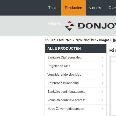
Thuis
Producten
video's
Ove
Nieuws
Thuis
Producten
pijpleidingfilter
Biogas Pijp
ALLE PRODUCTEN
Bi
Sanitaire Diafragmaklep
Regelende Klep
Verwijderende stoelklep
Roterende kwabpomp
Sanitaire centrifugaalpomp
Pomp met dubbele schroef
Hoge Zuiverheidspompen