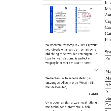
Int
Mat
Aan
Cap
Car
Ga
Fil
We kochten uw pomp in 2009. Hij werkt
nog steeds en alleen de mechanische
Spe
afdichting moet worden vervangen. De
Pr
kwaliteit van de pomp is perfect en
vergelijkbaar met een Duitse pomp.
—— Ulzii
Mat
Ma
We hebben uw tweede bestelling al
ontvangen. Alles in orde. We zijn blij
Af
met de kwaliteit,
Aan
—— RICARDO
St
Uw producten zien er zeer kwalitatief uit
Cer
met technische informatie. Ik heb