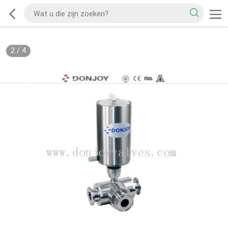
2
/
4