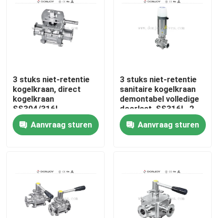
3 stuks niet-retentie
3 stuks niet-retentie
kogelkraan, direct
sanitaire kogelkraan
kogelkraan
demontabel volledige
SS304/316L
doorlaat, SS316L, 2
INCH
Aanvraag sturen
Aanvraag sturen
Thuis
Producten
video's