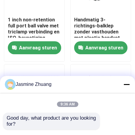
Over ons
1 inch non-retention
Handmatig 3-
full port ball valve met
richtings-balklep
triclamp verbinding en
zonder vasthouden
Fabriekstocht
ISO-bevestiging
met plastic handvat
Aanvraag sturen
Aanvraag sturen
Kwaliteitscontrole
NEEM CONTACT MET ONS OP
Jasmine Zhuang
Nieuws
9:36 AM
Offerte Aanvragen
Good day, what product are you looking 
for?
DN25 sanitair
SS316L Elektrische
kogelventiel zonder
actuator L-poort 1,5"
Sanitaire Diafragmaklep