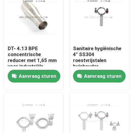
DT- 4.13 BPE
Sanitaire hygiënische
concentrische
4" SS304
reducer met 1,65 mm
roestvrijstalen
voor industriële
buishouder
geneeskunde
Aanvraag sturen
Aanvraag sturen
Thuis
Producten
video's