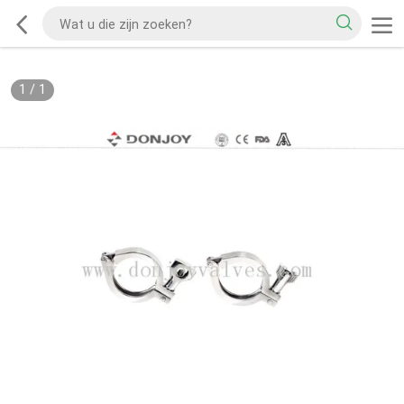
1
/
1