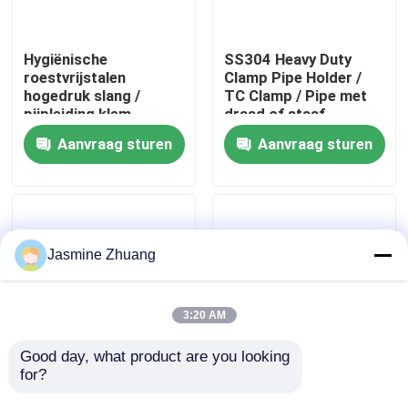
Over ons
Hygiënische
SS304 Heavy Duty
roestvrijstalen
Clamp Pipe Holder /
hogedruk slang /
TC Clamp / Pipe met
Fabriekstocht
pijpleiding klem
draad of staaf
13MHP SS304/ Single
Aanvraag sturen
Aanvraag sturen
pin klem
Kwaliteitscontrole
NEEM CONTACT MET ONS OP
Jasmine Zhuang
Nieuws
3:20 AM
Offerte Aanvragen
Good day, what product are you looking 
for?
Roestvrijstalen
Sanitaire SUS 304
sanitaire fittingen,
316L Roestvrijstalen
Sanitaire Diafragmaklep