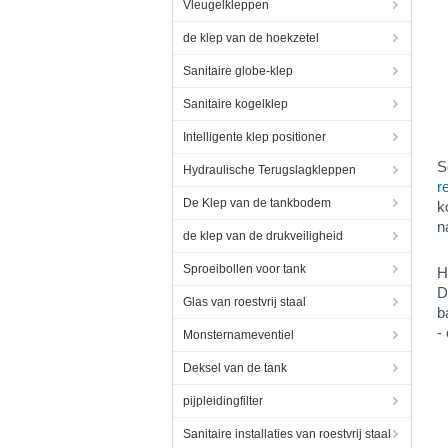
Vleugelkleppen
de klep van de hoekzetel
Sanitaire globe-klep
Sanitaire kogelklep
Intelligente klep positioner
S
Hydraulische Terugslagkleppen
r
De Klep van de tankbodem
k
n
de klep van de drukveiligheid
Sproeibollen voor tank
H
D
Glas van roestvrij staal
b
-
Monsternameventiel
Deksel van de tank
pijpleidingfilter
Sanitaire installaties van roestvrij staal