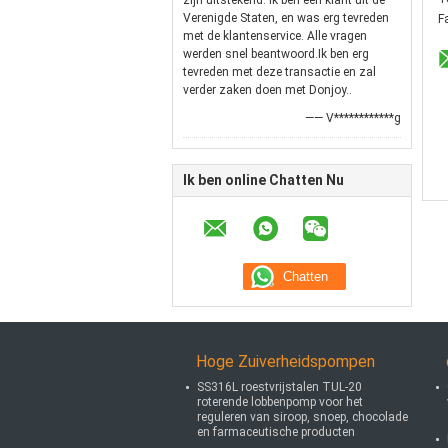
zijn uitstekend. Ik ben een klant uit de
Verenigde Staten, en was erg tevreden
F
met de klantenservice. Alle vragen
werden snel beantwoord.Ik ben erg
tevreden met deze transactie en zal
verder zaken doen met Donjoy..
—— V************g
Ik ben online Chatten Nu
Hoge Zuiverheidspompen
SS316L roestvrijstalen TUL-20
roterende lobbenpomp voor het
reguleren van siroop, snoep, chocolade
en farmaceutische producten