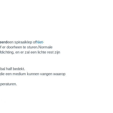
eerd
een spiraalklep of
Niet-
of er doorheen te sturen.Normale
chting, en er zal een lichte rest zijn
bal half bedekt.
es die een medium kunnen vangen waarop
peraturen.