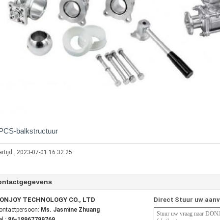
PCS-balkstructuur
rtijd : 2023-07-01 16:32:25
ontactgegevens
ONJOY TECHNOLOGY CO., LTD
Direct Stuur uw aan
ontactpersoon:
Ms. Jasmine Zhuang
el.:
86-18967799769