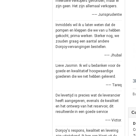
meerdere verkopers gevonden, maar er
zijn geen. Het zijn allemaal verkopers.
—— Jurisprudentie
Inmiddels wil ik u laten weten dat de
pompen en kleppen die we van u hebben
gekocht, prima werken. Sterker nog, we
zouden graag een aantal andere
Donjoy-vervangingen bestellen.
—— Jhubal
Lieve Jasmin. Ik wil u bedanken voor de
goede en kwalitatief hoogwaardige
goederen die we net hebben geleverd.
3
—— Tareq
Ba
De levertijd is precies wat de leverancier
heeft aangegeven, evenals de kwaliteit
en het ontwerp van het reservoir, dit
resulteerde in een goede service
C
—— Victor.
D
C
Donjoy's respons, kwaliteit en levering
T