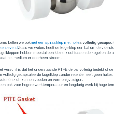
oms bellen we ook
met een spiraalklep met holte
a.
volledig gecapsul
etentieventil
Zoals we weten, heeft de kogelklep een bal om de vloeist
ogelkleppen hebben meestal een kleine kloof tussen de kogel en de afdi
adat het medium er doorheen stroomt.
et verschil is dat het onderstaande PTFE de bal volledig bedekt of de 
e volledig gecapsuleerde kogelklep zonder retentie heeft geen holt
acteriën zich kunnen voeden en vermenigvuldigen.
 een pak voor hogere werktemperatuur en langdurig werk bij hoge tem