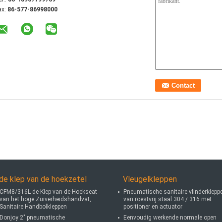
ax:
86-577-86998000
de klep van de hoekzetel
Vleugelkleppen
CFM8/316L de Klep van de Hoekseat
Pneumatische sanitaire vlinderklepp
van het hoge Zuiverheidshandvat,
van roestvrij staal 304 / 316 met
Sanitaire Handbolkleppen
positioner en actuator
Donjoy 2" pneumatische
Eenvoudig werkende normale open