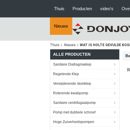
Thuis
Producten
video's
Ove
Nieuws
Thuis
Nieuws
WAT IS HOLTE GEVULDE KOG
ALLE PRODUCTEN
Be
Sanitaire Diafragmaklep
W
Regelende Klep
Verwijderende stoelklep
Roterende kwabpomp
Sanitaire centrifugaalpomp
Pomp met dubbele schroef
Hoge Zuiverheidspompen