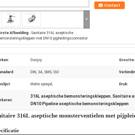
Contact
Grote Afbeelding :
Sanitaire 316L aseptische
emonsteringskleppen met DN10 pijpleidingsconnector
rken:
Donjoy
Grootte:
anadard:
DIN, 3A, SMS, ISO
Verbindin
olijst:
Matte spiegel,
Druk:
316L aseptische bemonsteringskleppen
Sanitaire 
,
rkeren:
DN10 Pipeline aseptische bemonsteringskleppen
nitaire 316L aseptische monsterventielen met pijple
cificatie