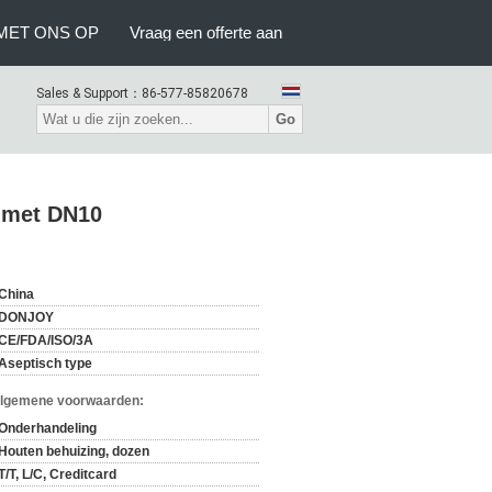
MET ONS OP
Vraag een offerte aan
Sales & Support：
86-577-85820678
Go
n met DN10
China
DONJOY
CE/FDA/ISO/3A
Aseptisch type
Algemene voorwaarden:
Onderhandeling
Houten behuizing, dozen
T/T, L/C, Creditcard