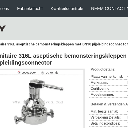
r ons
Fabriekstocht
Kwaliteitscontrole
NEEM CONTACT 
taire 316L aseptische bemonsteringskleppen met DN10 pijpleidingsconnector
nitaire 316L aseptische bemonsteringskleppe
jpleidingsconnector
Productdetails:
Plaats van herkomst:
Merknaam:
Certificering:
Modelnummer:
Betalen & Verzenden 
Min. bestelaantal:
Verpakking Details:
Betalingscondities: