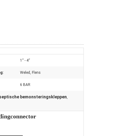
1“ - 4“
g:
Weled, Flens
6 BAR
aseptische bemonsteringskleppen
,
idingconnector