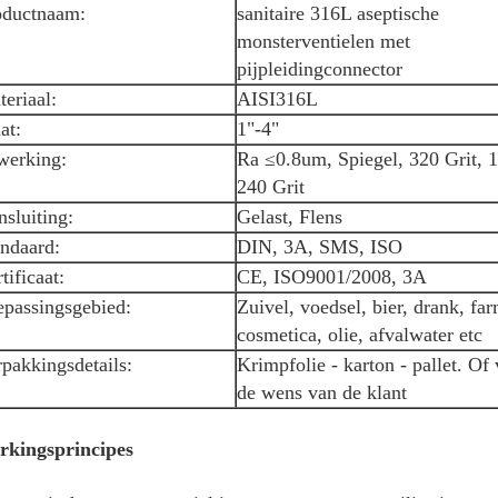
oductnaam:
sanitaire 316L aseptische
monsterventielen met
pijpleidingconnector
eriaal:
AISI316L
at:
1"-4"
werking:
Ra ≤0.8um, Spiegel, 320 Grit, 1
240 Grit
sluiting:
Gelast, Flens
andaard:
DIN, 3A, SMS, ISO
tificaat:
CE, ISO9001/2008, 3A
epassingsgebied:
Zuivel, voedsel, bier, drank, fa
cosmetica, olie, afvalwater etc
pakkingsdetails:
Krimpfolie - karton - pallet. Of
de wens van de klant
rkingsprincipes