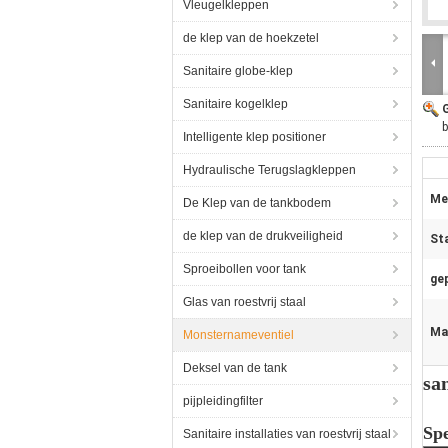
Vleugelkleppen
de klep van de hoekzetel
Sanitaire globe-klep
Sanitaire kogelklep
b
Intelligente klep positioner
Hydraulische Terugslagkleppen
Me
De Klep van de tankbodem
de klep van de drukveiligheid
St
Sproeibollen voor tank
gep
Glas van roestvrij staal
Ma
Monsternameventiel
Deksel van de tank
sa
pijpleidingfilter
Spe
Sanitaire installaties van roestvrij staal