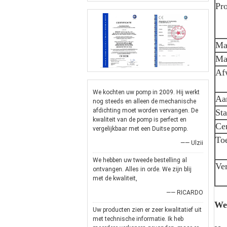
Pr
Mat
Ma
Af
We kochten uw pomp in 2009. Hij werkt
Aan
nog steeds en alleen de mechanische
afdichting moet worden vervangen. De
St
kwaliteit van de pomp is perfect en
Cer
vergelijkbaar met een Duitse pomp.
To
—— Ulzii
We hebben uw tweede bestelling al
Ver
ontvangen. Alles in orde. We zijn blij
met de kwaliteit,
—— RICARDO
We
Uw producten zien er zeer kwalitatief uit
met technische informatie. Ik heb