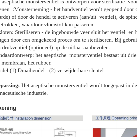
 aseptische monsterventiel is ontworpen voor sterilisatie vo
nen :Monsterneming - het handventiel wordt geopend door de
rde) of door de hendel te activeren (aan/uit ventiel), de sp
etrokken, waardoor vloeistof kan passeren.
loten: Steriliseren - de ingebouwde veer sluit het ventiel en
ngen door een omgekeerd proces om te steriliseren. Bij gebru
rdrukventiel (optioneel) op de uitlaat aanbevolen.
ndaardontwerp: het aseptische monsterventiel bestaat uit drie
 membraan, het rubber.
del:(1) Draaihendel (2) verwijderbare sleutel
epassing:
Het aseptische monsterventiel wordt toegepast in de
maceutische industrie.
kening