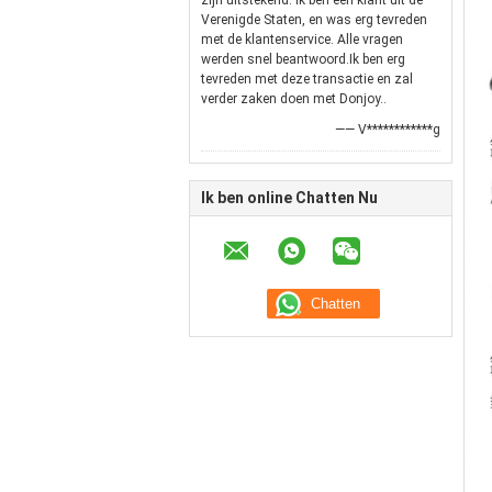
zijn uitstekend. Ik ben een klant uit de
Verenigde Staten, en was erg tevreden
met de klantenservice. Alle vragen
werden snel beantwoord.Ik ben erg
tevreden met deze transactie en zal
verder zaken doen met Donjoy..
—— V************g
Ik ben online Chatten Nu