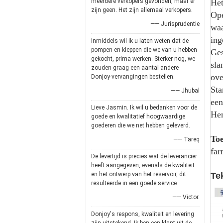
meerdere verkopers gevonden, maar er
Het
zijn geen. Het zijn allemaal verkopers.
Ope
—— Jurisprudentie
waa
ing
Inmiddels wil ik u laten weten dat de
pompen en kleppen die we van u hebben
Ges
gekocht, prima werken. Sterker nog, we
sla
zouden graag een aantal andere
ove
Donjoy-vervangingen bestellen.
Sta
—— Jhubal
een
Lieve Jasmin. Ik wil u bedanken voor de
Hen
goede en kwalitatief hoogwaardige
goederen die we net hebben geleverd.
To
—— Tareq
far
De levertijd is precies wat de leverancier
heeft aangegeven, evenals de kwaliteit
en het ontwerp van het reservoir, dit
Te
resulteerde in een goede service
—— Victor.
Donjoy's respons, kwaliteit en levering