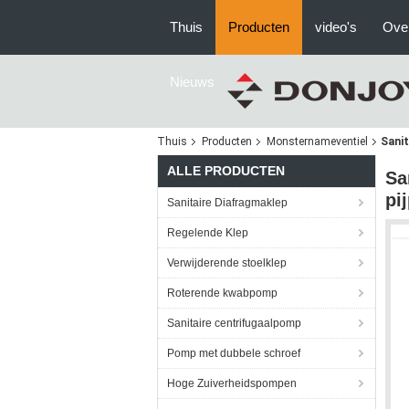
Thuis
Producten
video's
Ove
Nieuws
Thuis
Producten
Monsternameventiel
Sani
ALLE PRODUCTEN
Sa
pi
Sanitaire Diafragmaklep
Regelende Klep
Verwijderende stoelklep
Roterende kwabpomp
Sanitaire centrifugaalpomp
Pomp met dubbele schroef
Hoge Zuiverheidspompen