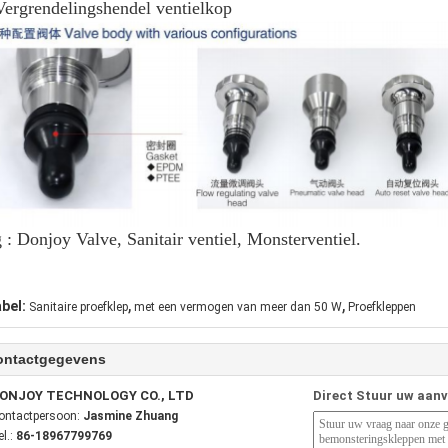
Vergrendelingshendel ventielkop
 : Donjoy Valve, Sanitair ventiel, Monsterventiel.
,
,
abel:
Sanitaire proefklep
met een vermogen van meer dan 50 W
Proefkleppen
ontactgegevens
ONJOY TECHNOLOGY CO., LTD
Direct Stuur uw aan
ontactpersoon:
Jasmine Zhuang
el.:
86-18967799769