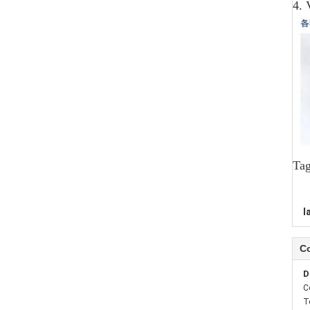
4. 
Tag
l
C
D
C
T