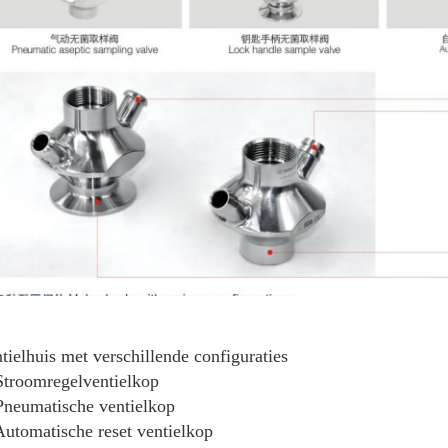
tielhuis met verschillende configuraties
Stroomregelventielkop
Pneumatische ventielkop
Automatische reset ventielkop