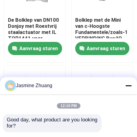
Over ons
De Bolklep van DN100
Bolklep met de Mini
Donjoy met Roestvrij
van c-Hoogste
staalactuator met IL
Fundamentele/zoals-1
Fabriekstocht
TOP1441 voor
VERBINDING Bus/IO
Voedsel
Aanvraag sturen
Aanvraag sturen
Kwaliteitscontrole
NEEM CONTACT MET ONS OP
Jasmine Zhuang
Nieuws
12:10 PM
Offerte Aanvragen
Good day, what product are you looking 
for?
1/2" - 3" Directe weg
Pneumatische
handgesloten
drieweg-afsluiting
Sanitaire Diafragmaklep