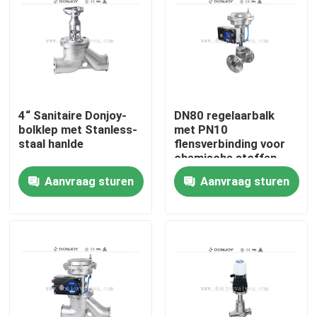
4“ Sanitaire Donjoy-
DN80 regelaarbalk
bolklep met Stanless-
met PN10
staal hanlde
flensverbinding voor
chemische stoffen
Aanvraag sturen
Aanvraag sturen
Thuis
Producten
video's