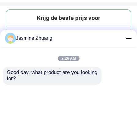
Krijg de beste prijs voor
Pneumatische klepstandsteller 0
Jasmine Zhuang
/ 4-20mA IL-Top-S regelaar
2:26 AM
Good day, what product are you looking 
for?
Doorgaan
Geadviseerde Producten
Thuis
Ongeveer ons
Contacteer ons
Desktop Site