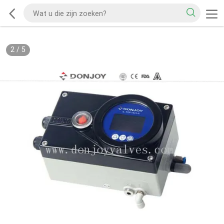
2
/
5